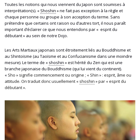
Toutes les notions qui nous viennent du Japon sont soumises à
interprétation(s). «
Shoshin
» ne fait pas exception à la règle et
chaque personne ou groupe à son acception du terme. Sans
prétendre que certains ont raison
ou
d’autres tort, il nous paraît
important d’éclairer ce que nous entendons par « esprit du
débutant » au sein de notre Dojo.
Les Arts Martiaux japonais sont étroitement liés au Bouddhisme et
au Shintoïsme (au Taoïsme et au Confucianisme dans une moindre
mesure). Le terme de «
shoshin
» est hérité du Zen qui est une
branche japonaise du Bouddhisme (qui lui vient du continent).
«
Sho » signifie commencement ou origine ; « Shin » : esprit, âme ou
attitude. On traduit donc usuellement «
shoshin
» par « esprit du
débutant ».