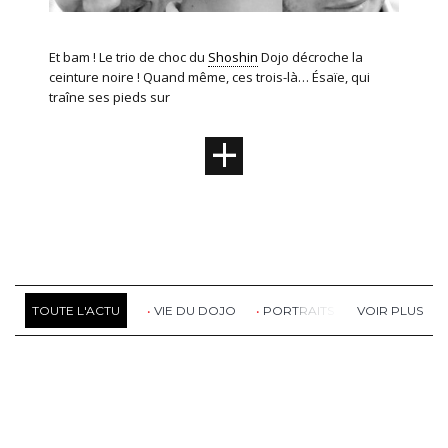
Et bam ! Le trio de choc du
Shoshin
Dojo décroche la
ceinture noire ! Quand même, ces trois-là… Ésaïe, qui
traîne ses pieds sur
+
TOUTE L'ACTU
VIE DU DOJO
PORTRAITS
RETOUR DE S