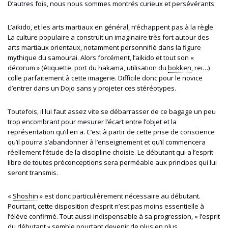
D’autres fois, nous nous sommes montrés curieux et persévérants.
L’aikido, et les arts martiaux
en général,
n’échappent pas à la règle.
La culture populaire a construit un imaginaire très fort autour des
arts martiaux orientaux, notamment personnifié dans la figure
mythique du samourai. Alors forcément, l’aikido et tout son «
décorum » (étiquette, port du hakama, utilisation du
bokken
, rei…)
colle parfaitement à cette imagerie. Difficile donc pour le novice
d’entrer dans un Dojo sans y projeter ces stéréotypes.
Toutefois, il lui faut assez vite se débarrasser de ce bagage un peu
trop encombrant pour mesurer l’écart entre l’objet et la
représentation qu’il en a. C’est à partir de cette prise de conscience
qu’il pourra s’abandonner à l’enseignement et qu’il commencera
réellement l’étude de la discipline choisie. Le débutant qui a l’esprit
libre de toutes préconceptions sera perméable aux principes qui lui
seront transmis.
«
Shoshin
» est donc particulièrement nécessaire au débutant.
Pourtant, cette disposition d’esprit n’est pas moins essentielle à
l’élève confirmé. Tout aussi indispensable à sa progression, « l’esprit
du débutant » semble pourtant devenir de plus en plus