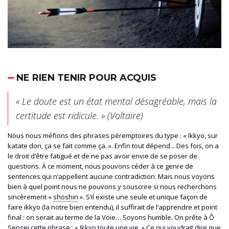
NE RIEN TENIR POUR ACQUIS
« Le doute est un état mental désagréable, mais la
certitude est ridicule. » (Voltaire)
Nous nous méfions des phrases péremptoires du type : « Ikkyo, sur
katate dori, ça se fait comme ça. ». Enfin tout dépend...
Des fois, on a
le droit d’être fatigué et de ne pas avoir envie de se poser de
questions.
À
ce moment, nous pouvons céder à ce genre de
sentences qui n’appellent aucune contradiction
. Mais nous voyons
bien à quel point nous ne pouvons y souscrire si nous recherchons
sincèrement «
shoshin
». S’il existe une seule et unique façon de
faire ikkyo (la notre
bien entendu
), il suffirait de l’apprendre et point
final : on serait au terme de la Voie
…
Soyons humble. On prête à Ô
Sensei cette phrase : « Ikkyo toute une vie. » Ce qui voudrait dire que