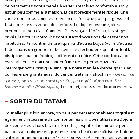
de paramètres sont amenés à varier. C’est bien confortable. On y
est un peu comme à la maison. Et c’est précisément le risque. Une
chose dont nous sommes convaincus, c’est que pour progresser il
faut sortir de ses zones de conforts. Le dojo en est une, alors
prenons un peu d’air. Comment ? Les stages fédéraux, les stages
privés, les cours interclubs sont autant d’occasions de casser nos
habitudes. Rencontrer de pratiquants d’autres Dojos (voire d’autres
fédérations ou groupes) ; découvrir des techniciens qui abordent la
discipline sous un éclairage différent du nôtre. Cette confrontation
est vitale et elle doit nous aider à mettre en perspective et à
interroger notre pratique, ainsi que notre manière d’enseigner. Car
oui, les enseignants aussi doivent entretenir «
shoshin
».
« Un homme
qui enseigne devient aisément opiniâtre, parce qu’il fait le métier d’un
homme qui sait. » (Montesquieu).
Les enseignants sont donc prévenus.
SORTIR DU TATAMI
Pour aller plus loin encore, on peut penser raisonnablement qu’il est
également nécessaire de confronter les principes utilisés au
D
ojo à
des contextes « hors tatami ». En effet, l’esprit «
shoshin
» ne peut
pas passer uniquement par une recherche d’une ma
î
trise technique.
Nul pratiquant ne peut espérer progresser réellement sans avoir un