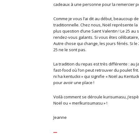
cadeaux à une personne pour la remercier pour
Comme je vous l’ai dit au début, beaucoup d
traditionnelle. Chez nous, Noël représente la co
plus question d’une Saint Valentin ! Le 25 au 
rendez-vous galants. Si vous êtes célibataire
Autre chose qui change, les jours fériés. Si le 
25 ne le sont pas.
La tradition du repas est très différente : au
fast-food où l’on peut retrouver du poulet fr
ni ha kentuckii » qui signifie « Noël au Kentu
pour avoir une place !
Voilà comment se déroule kurisumasu, j’espè
Noël ou « merīkurisumasu » !
Jeanne