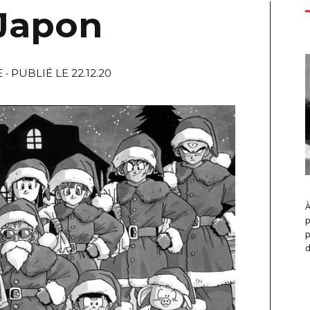
 Japon
E
PUBLIÉ LE 22.12.20
À
p
p
d