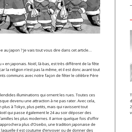
rée au Japon ? Je vais tout vous dire dans cet article…
» en japonais. Noël, là-bas, est très différent de la fête
 la religion n’est pas la même, et il est donc avant tout
nts communs avec notre façon de fêter le célèbre Père
T
lendides illuminations qui ornent les rues. Toutes ces
d
esque devenu une attraction à ne pas rater. Avec cela,
2
lus à Tokyo, plus petits, mais qui ravissent tout
v
 Noël qui passe également le 24 au soir déposer des
milles les plus modernes. Il arrive quelque fois d’offrir
rapprochera plus d’Oseibo, une tradition japonaise de
 laquelle il est coutume d’envoyer ou de donner des