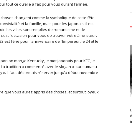
 tout ce qu’elle a fait pour vous durant l’année.
e choses changent comme la symbolique de cette fête
nvivialité et la famille, mais pour les japonais, il est
soir, les villes sont remplies de romantisme et de
, c’est l’occasion pour vous de trouver votre âme-sœur.
23 est férié pour l’anniversaire de l’Empereur, le 24 et le
 Japon on mange Kentucky, le mot japonais pour KFC, le
it. La tradition a commencé avec le slogan « kurisumasu
cky ». Il faut désormais réserver jusqu’à début novembre
re que vous aurez appris des choses, et surtout joyeux
E
d
t