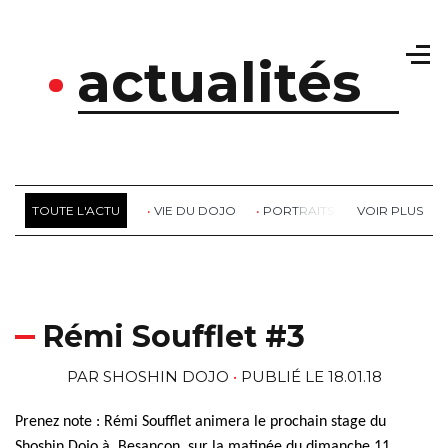
actualités
TOUTE L'ACTU
VIE DU DOJO
PORTRAITS
RETOUR DE S
Rémi Soufflet #3
PAR
SHOSHIN DOJO
PUBLIÉ LE 18.01.18
Prenez note : Rémi Soufflet animera le prochain stage du
Shoshin
Dojo à Besançon, sur la matinée du dimanche 11