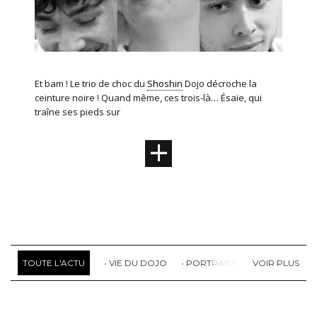
Et bam ! Le trio de choc du
Shoshin
Dojo décroche la
ceinture noire ! Quand même, ces trois-là… Ésaïe, qui
traîne ses pieds sur
+
TOUTE L'ACTU
VIE DU DOJO
PORTRAITS
RETOUR DE S