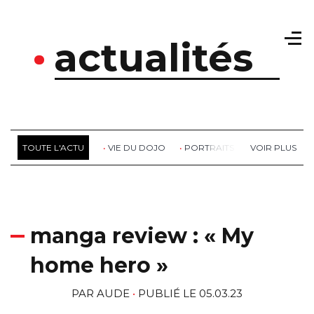
actualités
TOUTE L'ACTU
VIE DU DOJO
PORTRAITS
RETOUR DE S
manga review : «­ My
home hero »
PAR
AUDE
PUBLIÉ LE 05.03.23