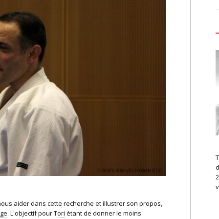
T
d
2
v
nous aider dans cette recherche et illustrer son propos,
age
. L'objectif pour
Tori
étant de donner le moins