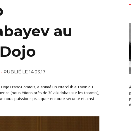
b
abayev au
 Dojo
N
PUBLIÉ LE 14.03.17
Dojo Franc-Comtois, a animé un interclub au sein du
À
uence (nous étions près de 30 aikidokas sur les tatamis),
p
e nous puissions pratiquer en toute sécurité et ainsi
p
d