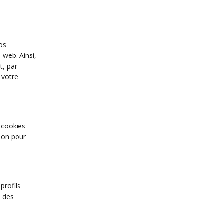
os
 web. Ainsi,
t, par
 votre
s cookies
sion pour
profils
s des