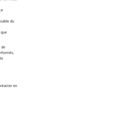
ce
nsable du
 que
e de
informés,
la
ontacter en