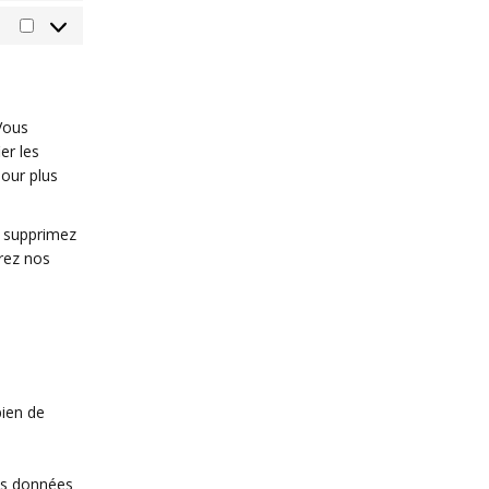
Marketing
Vous
er les
Pour plus
s supprimez
rez nos
bien de
vos données