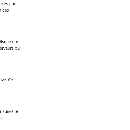
lacés par
n des
disque dur
serveurs ou
ive. Ce
r suivre le
s.